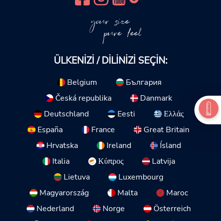
your size
pure feel
ÜLKENIZI / DILINIZI SEÇIN:
Belgium
България
Česká republika
Danmark
Deutschland
Eesti
Ελλάς
España
France
Great Britain
Hrvatska
Ireland
Ísland
Italia
Κύπρος
Latvija
Lietuva
Luxembourg
Magyarország
Malta
Maroc
Nederland
Norge
Österreich