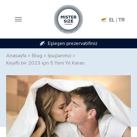
EL
|
TR
niz
7 prezervatif boyutunda mevcuttur
Skip to main content
Anasayfa
>
Blog
>
İpuçlarımız
>
Keyifli bir 2023 için 5 Yeni Yıl Kararı