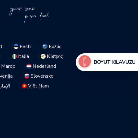
your size
pure feel
d
Eesti
Ελλάς
d
Italia
Κύπρος
BOYUT KILAVUZU
Maroc
Nederland
venija
Slovensko
الإمار
Việt Nam