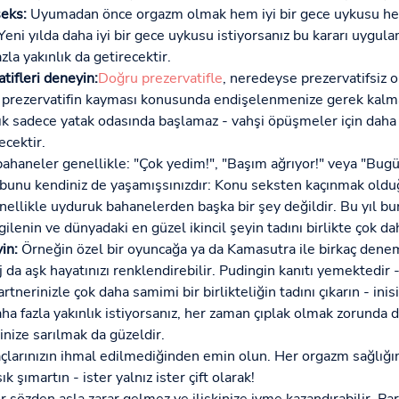
eks:
Uyumadan önce orgazm olmak hem iyi bir gece uykusu 
Yeni yılda daha iyi bir gece uykusu istiyorsanız bu kararı uygul
zla yakınlık da getirecektir.
tifleri deneyin:
Doğru prezervatifle
, neredeyse prezervatifsiz o
ve prezervatifin kayması konusunda endişelenmenize gerek kalm
ık sadece yatak odasında başlamaz - vahşi öpüşmeler için daha f
ecektir.
 bahaneler genellikle: "Çok yedim!", "Başım ağrıyor!" veya "Bugü
unu kendiniz de yaşamışsınızdır: Konu seksten kaçınmak oldu
nellikle uyduruk bahanelerden başka bir şey değildir. Bu yıl bun
gilenin ve dünyadaki en güzel ikincil şeyin tadını birlikte çok dah
in:
Örneğin özel bir oyuncağa ya da Kamasutra ile birkaç dene
da aşk hayatınızı renklendirebilir. Pudingin kanıtı yemektedir -
rtnerinizle çok daha samimi bir birlikteliğin tadını çıkarın - inisiy
ha fazla yakınlık istiyorsanız, her zaman çıplak olmak zorunda de
inize sarılmak da güzeldir.
çlarınızın ihmal edilmediğinden emin olun. Her orgazm sağlığını
k şımartın - ister yalnız ister çift olarak!