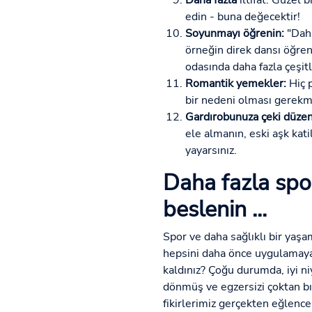
Daha fazla
iltifat: Güzel b
edin - buna değecektir!
Soyunmayı öğrenin:
"Daha
örneğin direk dansı öğreneb
odasında daha fazla çeşitl
Romantik yemekler:
Hiç p
bir nedeni olması gerekme
Gardırobunuza çeki düzen
ele almanın, eski aşk kati
yayarsınız.
Daha fazla spor
beslenin ...
Spor ve daha sağlıklı bir yaş
hepsini daha önce uygulamaya ç
kaldınız? Çoğu durumda, iyi ni
dönmüş ve egzersizi çoktan bıra
fikirlerimiz gerçekten eğlence