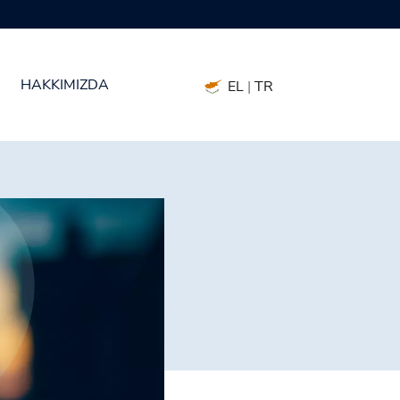
7 prezervatif boyutunda mevcuttur
HAKKIMIZDA
EL
|
TR