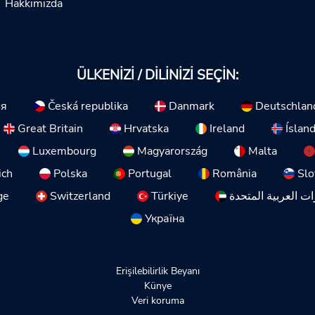
Hakkımızda
ÜLKENIZI / DILINIZI SEÇIN:
ия
Česká republika
Danmark
Deutschlan
Great Britain
Hrvatska
Ireland
Íslan
Luxembourg
Magyarország
Malta
ich
Polska
Portugal
România
Slo
ge
Switzerland
Türkiye
ات العربية المتحدة
Україна
Erişilebilirlik Beyanı
Künye
Veri koruma