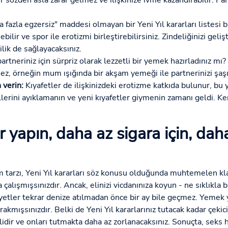
ir sözden asla zarar gelmez ve ilişkinize ivme kazandırabilir. Par
 fazla egzersiz" maddesi olmayan bir Yeni Yıl kararları listesi
ilir ve spor ile erotizmi birleştirebilirsiniz. Zindeliğinizi geliş
ilik de sağlayacaksınız.
artneriniz için sürpriz olarak lezzetli bir yemek hazırladınız m
z, örneğin mum ışığında bir akşam yemeği ile partnerinizi şaşırt
 verin:
Kıyafetler de ilişkinizdeki erotizme katkıda bulunur, b
llerini ayıklamanın ve yeni kıyafetler giymenin zamanı geldi. Ke
 yapın, daha az sigara için, daha
am tarzı, Yeni Yıl kararları söz konusu olduğunda muhtemelen k
alışmışsınızdır. Ancak, elinizi vicdanınıza koyun - ne sıklıkla 
yetler tekrar denize atılmadan önce bir ay bile geçmez. Yemek 
kmışsınızdır. Belki de Yeni Yıl kararlarınız tutacak kadar çekici
lidir ve onları tutmakta daha az zorlanacaksınız. Sonuçta, seks 