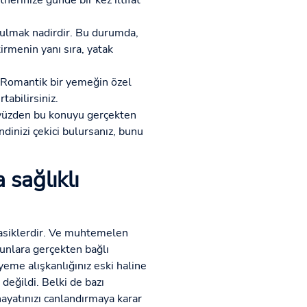
tnerinize günde bir kez iltifat
 bulmak nadirdir. Bu durumda,
tirmenin yanı sıra, yatak
ı? Romantik bir yemeğin özel
abilirsiniz.
u yüzden bu konuyu gerçekten
ndinizi çekici bulursanız, bunu
 sağlıklı
lasiklerdir. Ve muhtemelen
bunlara gerçekten bağlı
yeme alışkanlığınız eski haline
 değildi. Belki de bazı
hayatınızı canlandırmaya karar