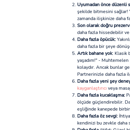
Uyumadan önce düzenli s
şekilde bitmesini sağlar! 
zamanda ilişkinize daha fa
Son olarak doğru prezerva
daha fazla hissedebilir 
Daha fazla öpücük:
Yakınl
daha fazla bir şeye dönüş
Artık bahane yok
: Klasik
yaşadım!" - Muhtemelen b
kolaydır. Ancak bunlar ge
Partnerinizle daha fazla il
Daha fazla yeni şey deney
kayganlaştırıcı
veya masaj 
Daha fazla kucaklaşma:
Pa
ölçüde güçlendirebilir. Da
eşliğinde kanepede birbir
Daha fazla öz sevgi:
İhtiya
kendinizi bu zevkle daha sı