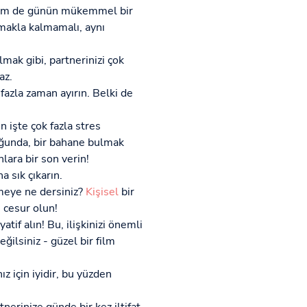
hem de günün mükemmel bir
amakla kalmamalı, aynı
lmak gibi, partnerinizi çok
az.
azla zaman ayırın. Belki de
n işte çok fazla stres
ğunda, bir bahane bulmak
lara bir son verin!
a sık çıkarın.
meye ne dersiniz?
Kişisel
bir
 cesur olun!
atif alın! Bu, ilişkinizi önemli
ğilsiniz - güzel bir film
z için iyidir, bu yüzden