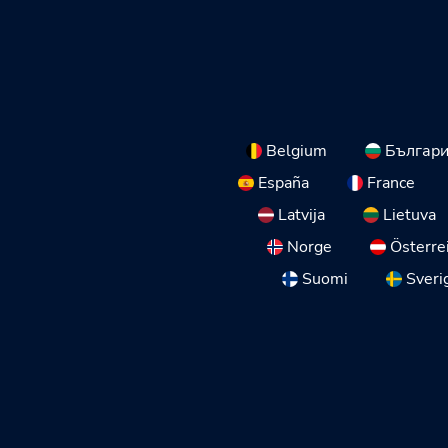
Belgium
Българ
España
France
Latvija
Lietuva
Norge
Österre
Suomi
Sveri