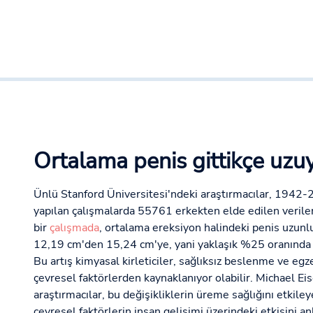
Ortalama penis gittikçe uzu
Ünlü Stanford Üniversitesi'ndeki araştırmacılar, 1942-2
yapılan çalışmalarda 55761 erkekten elde edilen veril
bir
çalışmada
, ortalama ereksiyon halindeki penis uzun
12,19 cm'den 15,24 cm'ye, yani yaklaşık %25 oranında art
Bu artış kimyasal kirleticiler, sağlıksız beslenme ve egzer
çevresel faktörlerden kaynaklanıyor olabilir. Michael Eis
araştırmacılar, bu değişikliklerin üreme sağlığını etkiley
çevresel faktörlerin insan gelişimi üzerindeki etkisini an