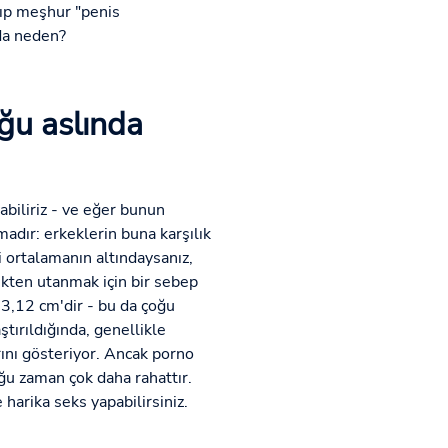
şıp meşhur "penis
nda neden?
uğu aslında
biliriz - ve eğer bunun
adır: erkeklerin buna karşılık
i ortalamanın altındaysanız,
çekten utanmak için bir sebep
3,12 cm'dir - bu da çoğu
tırıldığında, genellikle
rını gösteriyor. Ancak porno
çoğu zaman çok daha rahattır.
harika seks yapabilirsiniz.