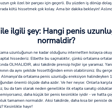
un çok özel bir parçası için geçerli. Bu yüzden iş dönüp dola
burada kötü hissetmek çok kolay. Ama bir dakika bekleyin! Aslı
le ilgili şey: Hangi penis uzunl
normaldir?
alama uzunluğunun ne kadar olduğunu internetten kolayca okuya
ptal hissederiz. Elbette bu saçmalıktır, çünkü ortalama ortalam
tında OLMALIDIR, aksi takdirde prensip hiçbir işe yaramaz. Yan
mının da aynı şekilde hissettiğinden emin olabilirsiniz. Bu ger
a, Almanya'da ortalama penis uzunluğu ereksiyon halindeyken 1
undan önemli ölçüde daha azdır. Ve her neyse: Onlarla karşılaş
, bu da tam olarak neden genellikle ilk etapta sanatçı oldukla
flemiyorsanız, daha küçük bir penis kesinlikle iyidir - ve hatta 
luk tamamen normaldir. Aksi takdirde, daha kısa bir penisle de 
 Kesinlikle hayır!