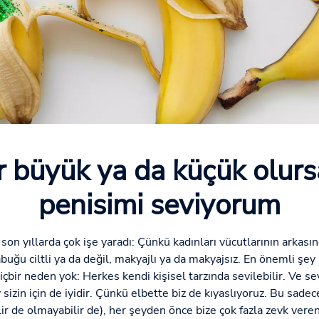
 büyük ya da küçük olurs
penisimi seviyorum
i son yıllarda çok işe yaradı: Çünkü kadınları vücutlarının arkas
abuğu ciltli ya da değil, makyajlı ya da makyajsız. En önemli ş
bir neden yok: Herkes kendi kişisel tarzında sevilebilir. Ve sev
zin için de iyidir. Çünkü elbette biz de kıyaslıyoruz. Bu sadece 
ilir de olmayabilir de), her şeyden önce bize çok fazla zevk veren