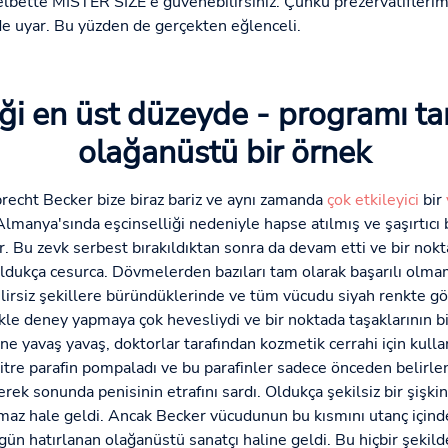
elbette MISTER SIZE'e güvenebilirsiniz. Çünkü prezervatiflerim
 uyar. Bu yüzden de gerçekten eğlenceli.
iği en üst düzeyde - programı 
olağanüstü bir örnek
recht Becker bize biraz bariz ve aynı zamanda
çok etkileyici
bir
 Almanya'sında eşcinselliği nedeniyle hapse atılmış ve şaşırtıcı
tir. Bu zevk serbest bırakıldıktan sonra da devam etti ve bir 
 oldukça cesurca. Dövmelerden bazıları tam olarak başarılı olma
belirsiz şekillere büründüklerinde ve tüm vücudu siyah renkte 
kle deney yapmaya çok hevesliydi ve bir noktada taşaklarının b
e yavaş yavaş, doktorlar tarafından kozmetik cerrahi için kullan
tre parafin pompaladı ve bu parafinler sadece önceden belirle
ek sonunda penisinin etrafını sardı. Oldukça şekilsiz bir şişkin
az hale geldi. Ancak Becker vücudunun bu kısmını utanç içind
gün hatırlanan olağanüstü sanatçı haline geldi. Bu hiçbir şekild