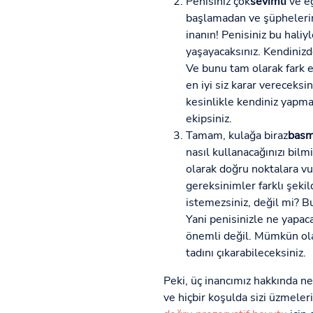
Penisiniz çok
sevimli
ve eğ
başlamadan ve şüphelerini
inanın! Penisiniz bu haliyl
yaşayacaksınız. Kendinizd
Ve bunu tam olarak fark et
en iyi siz karar vereceksi
kesinlikle kendiniz yapma
ekipsiniz.
Tamam, kulağa biraz
basm
nasıl kullanacağınızı bilm
olarak doğru noktalara vu
gereksinimler farklı şekil
istemezsiniz, değil mi? 
Yani penisinizle ne yapac
önemli değil. Mümkün ola
tadını çıkarabileceksiniz.
Peki, üç inancımız hakkında n
ve hiçbir koşulda sizi üzmeler