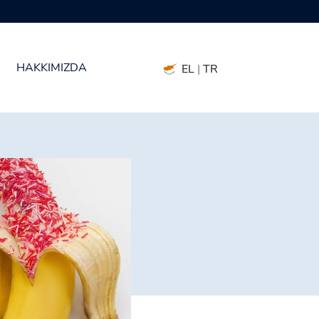
HAKKIMIZDA
EL
|
TR