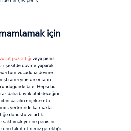
izde her şey penis
tamamlamak için
vücut pozitifliği
veya penis
 bir şekilde dövme yaparak
noktada tüm vücuduna dövme
mıştı ama yine de onların
göründüğünde bile. Hepsi bu
iraz daha büyük olabileceğini
ılan parafin enjekte etti.
nmiş yerlerinde kalmakla
liğe dönüştü ve artık
e saklamak yerine penisini
e onu taklit etmeniz gerektiği