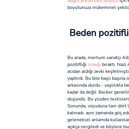
doğru prezervatif boyutu
için 
boyutunuza mükemmel şekilde
Beden pozitifl
Bu arada, merhum sanatçı Alb
pozitifliği
örneği
bıraktı. Nazi
acıdan aldığı zevki keşfetmiş
yaptırdı. Bu bile başlı başına
arkasında durdu - yaşlılıkta 
kadar da değil: Becker genelli
düşündü. Bu yüzden testislerin
Sonunda, vücuduna tam dört li
kalmadı, aynı zamanda göç eder
geleneksel anlamda kullanılam
açıkça sergiledi ve böylece bu