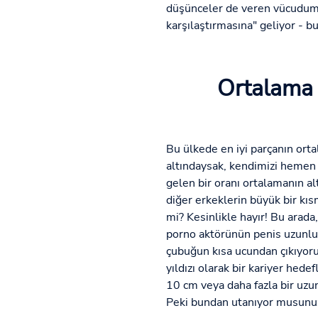
düşünceler de veren vücudumuz
karşılaştırmasına" geliyor - 
Ortalama i
Bu ülkede en iyi parçanın ort
altındaysak, kendimizi hemen a
gelen bir oranı ortalamanın al
diğer erkeklerin büyük bir kıs
mi? Kesinlikle hayır! Bu arad
porno aktörünün penis uzunluğ
çubuğun kısa ucundan çıkıyoruz
yıldızı olarak bir kariyer hede
10 cm veya daha fazla bir uzun
Peki bundan utanıyor musunuz?