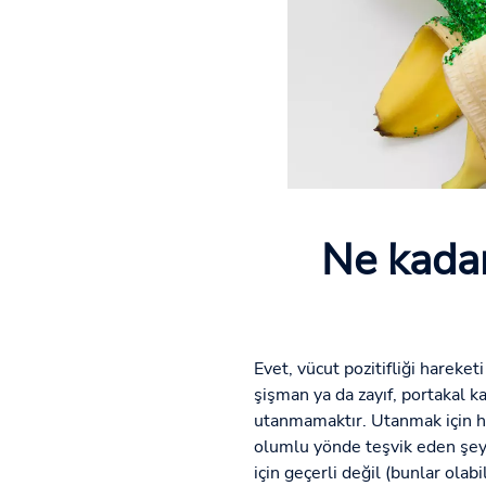
Ne kadar
Evet, vücut pozitifliği hareket
şişman ya da zayıf, portakal k
utanmamaktır. Utanmak için hiç
olumlu yönde teşvik eden şey si
için geçerli değil (bunlar olab