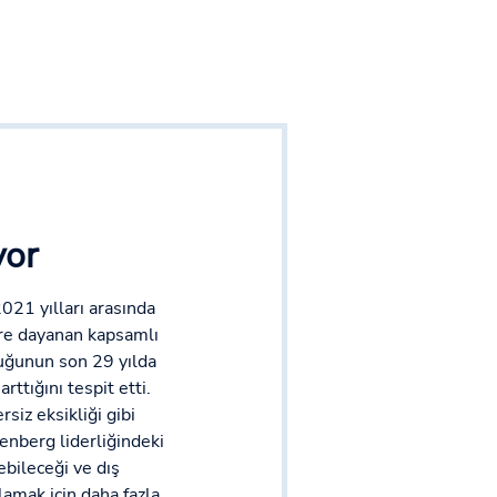
yor
021 yılları arasında
ere dayanan kapsamlı
luğunun son 29 yılda
tığını tespit etti.
siz eksikliği gibi
enberg liderliğindeki
ebileceği ve dış
lamak için daha fazla