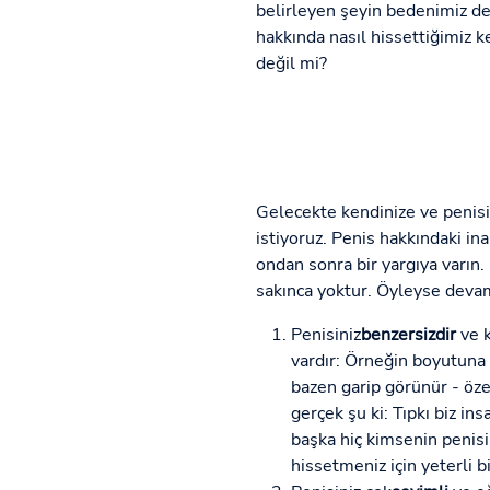
belirleyen şeyin bedenimiz de
hakkında nasıl hissettiğimiz k
değil mi?
Gelecekte kendinize ve penisi
istiyoruz. Penis hakkındaki ina
ondan sonra bir yargıya varın.
sakınca yoktur. Öyleyse deva
Penisiniz
benzersizdir
ve k
vardır: Örneğin boyutuna ek
bazen garip görünür - öze
gerçek şu ki: Tıpkı biz in
başka hiç kimsenin penisi 
hissetmeniz için yeterli 