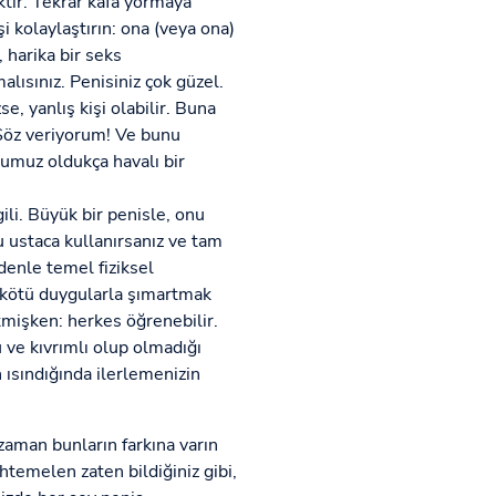
ektir. Tekrar kafa yormaya
 kolaylaştırın: ona (veya ona)
, harika bir seks
lısınız. Penisiniz çok güzel.
, yanlış kişi olabilir. Buna
. Söz veriyorum! Ve bunu
ğumuz oldukça havalı bir
ili. Büyük bir penisle, onu
nu ustaca kullanırsanız ve tam
denle temel fiziksel
rı kötü duygularla şımartmak
mişken: herkes öğrenebilir.
 ve kıvrımlı olup olmadığı
ısındığında ilerlemenizin
aman bunların farkına varın
htemelen zaten bildiğiniz gibi,