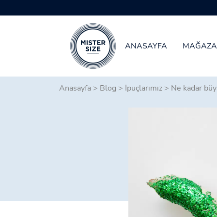
ANASAYFA
MAĞAZA
Skip to main content
Anasayfa
>
Blog
>
İpuçlarımız
>
Ne kadar büy