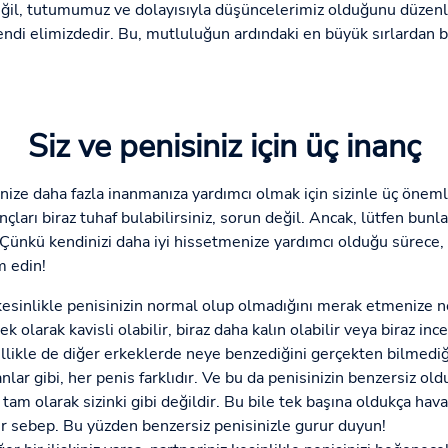
ğil, tutumumuz ve dolayısıyla düşüncelerimiz olduğunu düzenli
endi elimizdedir. Bu, mutluluğun ardındaki en büyük sırlardan bi
Siz ve penisiniz için üç inanç
nize daha fazla inanmanıza yardımcı olmak için sizinle üç önem
nçları biraz tuhaf bulabilirsiniz, sorun değil. Ancak, lütfen bun
 Çünkü kendinizi daha iyi hissetmenize yardımcı olduğu sürece, 
m edin!
esinlikle penisinizin normal olup olmadığını merak etmenize ne
 olarak kavisli olabilir, biraz daha kalın olabilir veya biraz ince
llikle de diğer erkeklerde neye benzediğini gerçekten bilmediğ
sanlar gibi, her penis farklıdır. Ve bu da penisinizin benzersiz o
tam olarak sizinki gibi değildir. Bu bile tek başına oldukça havalı
bir sebep. Bu yüzden benzersiz penisinizle gurur duyun!