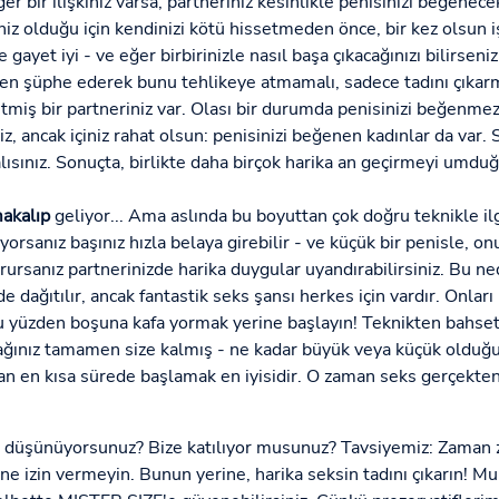
er bir ilişkiniz varsa, partneriniz kesinlikle penisinizi beğenec
z olduğu için kendinizi kötü hissetmeden önce, bir kez olsun işi
e gayet iyi - ve eğer birbirinizle nasıl başa çıkacağınızı bilirseniz
en şüphe ederek bunu tehlikeye atmamalı, sadece tadını çıkarma
miş bir partneriniz var. Olası bir durumda penisinizi beğenmezse
niz, ancak içiniz rahat olsun: penisinizi beğenen kadınlar da var
lısınız. Sonuçta, birlikte daha birçok harika an geçirmeyi umdu
akalıp
geliyor... Ama aslında bu boyuttan çok doğru teknikle ilg
iyorsanız başınız hızla belaya girebilir - ve küçük bir penisle, o
rursanız partnerinizde harika duygular uyandırabilirsiniz. Bu ne
de dağıtılır, ancak fantastik seks şansı herkes için vardır. Onla
Bu yüzden boşuna kafa yormak yerine başlayın! Teknikten bahset
ağınız tamamen size kalmış - ne kadar büyük veya küçük olduğu
n en kısa sürede başlamak en iyisidir. O zaman seks gerçekten 
e düşünüyorsunuz? Bize katılıyor musunuz? Tavsiyemiz: Zaman z
ine izin vermeyin. Bunun yerine, harika seksin tadını çıkarın! Mu