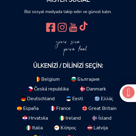
Bizi sosyal medyada takip edin ve güncel kalın.
your size
pure feel
ÜLKENIZI / DILINIZI SEÇIN:
Belgium
България
Česká republika
Danmark
Deutschland
Eesti
Ελλάς
España
France
Great Britain
Hrvatska
Ireland
Ísland
Italia
Κύπρος
Latvija