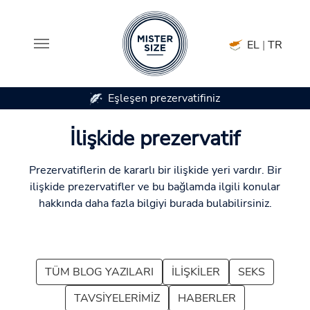
EL
|
TR
7 prezervatif boyutunda mevcuttur
Skip to main content
İlişkide prezervatif
Prezervatiflerin de kararlı bir ilişkide yeri vardır. Bir
ilişkide prezervatifler ve bu bağlamda ilgili konular
hakkında daha fazla bilgiyi burada bulabilirsiniz.
TÜM BLOG YAZILARI
İLIŞKILER
SEKS
TAVSIYELERIMIZ
HABERLER