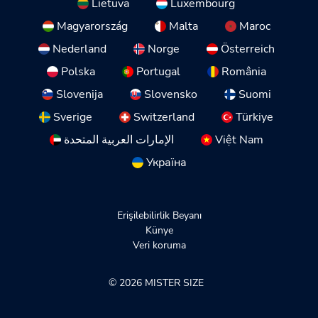
Lietuva
Luxembourg
Magyarország
Malta
Maroc
Nederland
Norge
Österreich
Polska
Portugal
România
Slovenija
Slovensko
Suomi
Sverige
Switzerland
Türkiye
الإمارات العربية المتحدة
Việt Nam
Україна
Erişilebilirlik Beyanı
Künye
Veri koruma
© 2026 MISTER SIZE