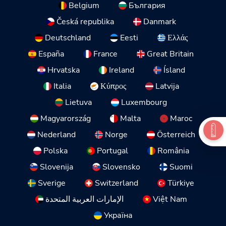
Belgium
България
Česká republika
Danmark
Deutschland
Eesti
Ελλάς
España
France
Great Britain
Hrvatska
Ireland
Ísland
Italia
Κύπρος
Latvija
Lietuva
Luxembourg
Magyarország
Malta
Maroc
Nederland
Norge
Österreich
Polska
Portugal
România
Slovenija
Slovensko
Suomi
Sverige
Switzerland
Türkiye
الإمارات العربية المتحدة
Việt Nam
Україна