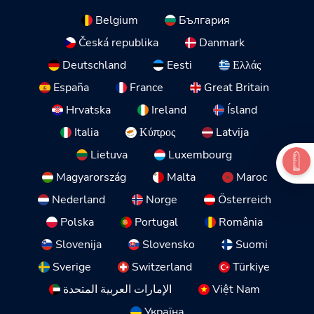
Belgium
България
Česká republika
Danmark
Deutschland
Eesti
Ελλάς
España
France
Great Britain
Hrvatska
Ireland
Ísland
Italia
Κύπρος
Latvija
Lietuva
Luxembourg
Magyarország
Malta
Maroc
Nederland
Norge
Österreich
Polska
Portugal
România
Slovenija
Slovensko
Suomi
Sverige
Switzerland
Türkiye
الإمارات العربية المتحدة
Việt Nam
Україна