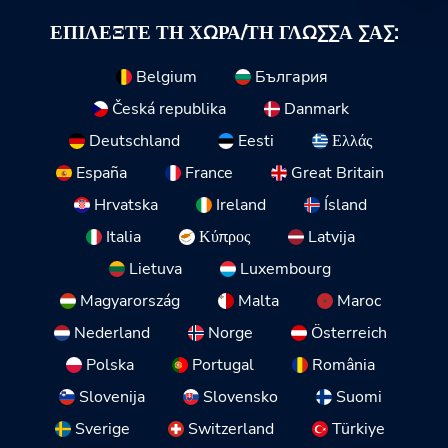
ΕΠΙΛΈΞΤΕ ΤΗ ΧΏΡΑ/ΤΗ ΓΛΏΣΣΑ ΣΑΣ:
Belgium
България
Česká republika
Danmark
Deutschland
Eesti
Ελλάς
España
France
Great Britain
Hrvatska
Ireland
Ísland
Italia
Κύπρος
Latvija
Lietuva
Luxembourg
Magyarország
Malta
Maroc
Nederland
Norge
Österreich
Polska
Portugal
România
Slovenija
Slovensko
Suomi
Sverige
Switzerland
Türkiye