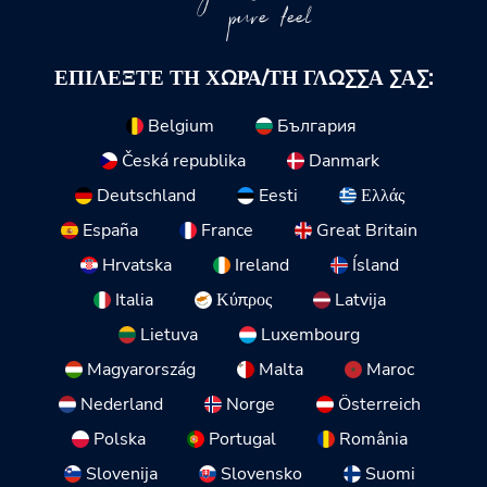
pure feel
ΕΠΙΛΈΞΤΕ ΤΗ ΧΏΡΑ/ΤΗ ΓΛΏΣΣΑ ΣΑΣ:
Belgium
България
Česká republika
Danmark
Deutschland
Eesti
Ελλάς
España
France
Great Britain
Hrvatska
Ireland
Ísland
Italia
Κύπρος
Latvija
Lietuva
Luxembourg
Magyarország
Malta
Maroc
Nederland
Norge
Österreich
Polska
Portugal
România
Slovenija
Slovensko
Suomi