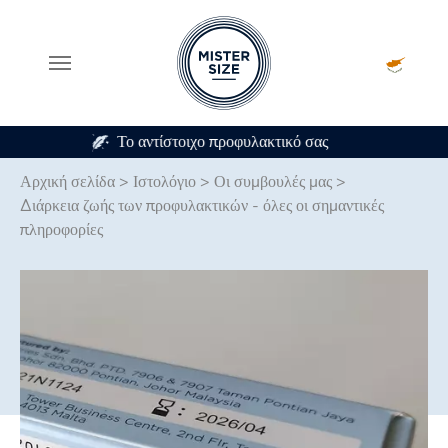
Σε 7 μεγέθη προφυλακτικού
Skip to main content
Αρχική σελίδα
>
Ιστολόγιο
>
Οι συμβουλές μας
>
Διάρκεια ζωής των προφυλακτικών - όλες οι σημαντικές
πληροφορίες