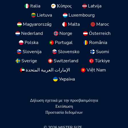
Italia
Κύπρος
Latvija
Lietuva
Luxembourg
Magyarország
Malta
Maroc
Nederland
Norge
Österreich
Polska
Portugal
România
Slovenija
Slovensko
Suomi
Sverige
Switzerland
Türkiye
الإمارات العربية المتحدة
Việt Nam
Україна
Δήλωση σχετικά με την προσβασιμότητα
Εκτύπωση
Προστασία δεδομένων
© 2026 MISTER SIZE