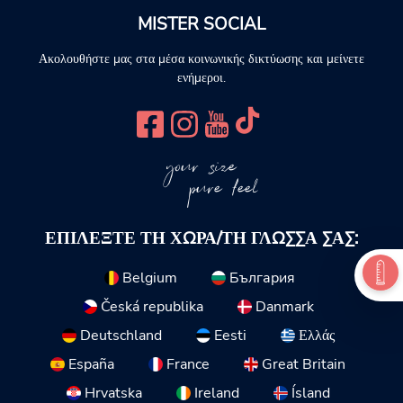
MISTER SOCIAL
Ακολουθήστε μας στα μέσα κοινωνικής δικτύωσης και μείνετε
ενήμεροι.
your size
pure feel
ΕΠΙΛΈΞΤΕ ΤΗ ΧΏΡΑ/ΤΗ ΓΛΏΣΣΑ ΣΑΣ:
Belgium
България
Česká republika
Danmark
Deutschland
Eesti
Ελλάς
España
France
Great Britain
Hrvatska
Ireland
Ísland