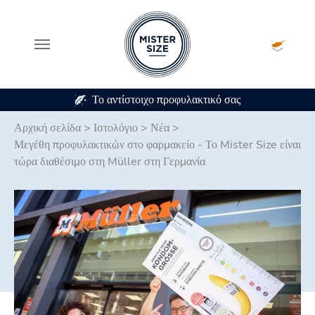
ό σας
Σε 7 μεγέθη προφυλακτικού
Skip to main content
Αρχική σελίδα
>
Ιστολόγιο
>
Νέα
>
Μεγέθη προφυλακτικών στο φαρμακείο - Το Mister Size είναι
τώρα διαθέσιμο στη Müller στη Γερμανία