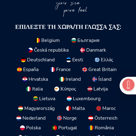
your size
pure feel
ΕΠΙΛΈΞΤΕ ΤΗ ΧΏΡΑ/ΤΗ ΓΛΏΣΣΑ ΣΑΣ:
Belgium
България
Česká republika
Danmark
Deutschland
Eesti
Ελλάς
España
France
Great Britain
Hrvatska
Ireland
Ísland
Italia
Κύπρος
Latvija
Lietuva
Luxembourg
Magyarország
Malta
Maroc
Nederland
Norge
Österreich
Polska
Portugal
România