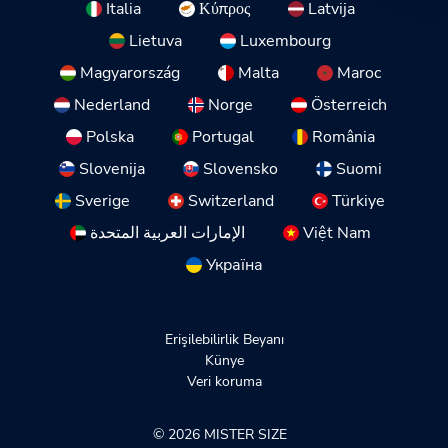
Italia
Κύπρος
Latvija
Lietuva
Luxembourg
Magyarország
Malta
Maroc
Nederland
Norge
Österreich
Polska
Portugal
România
Slovenija
Slovensko
Suomi
Sverige
Switzerland
Türkiye
الإمارات العربية المتحدة
Việt Nam
Україна
Erişilebilirlik Beyanı
Künye
Veri koruma
© 2026 MISTER SIZE