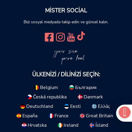
MISTER SOCIAL
Bizi sosyal medyada takip edin ve güncel kalın.
your size
pure feel
ÜLKENIZI / DILINIZI SEÇIN:
Belgium
България
Česká republika
Danmark
Deutschland
Eesti
Ελλάς
España
France
Great Britain
Hrvatska
Ireland
Ísland