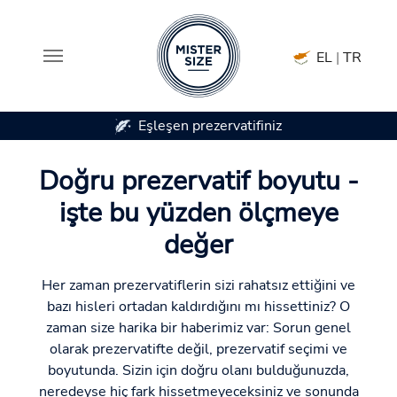
EL
|
TR
ezervatifiniz
7 prezervatif boyutunda me
Skip to main content
Doğru prezervatif boyutu -
işte bu yüzden ölçmeye
değer
Her zaman prezervatiflerin sizi rahatsız ettiğini ve
bazı hisleri ortadan kaldırdığını mı hissettiniz? O
zaman size harika bir haberimiz var: Sorun genel
olarak prezervatifte değil, prezervatif seçimi ve
boyutunda. Sizin için doğru olanı bulduğunuzda,
neredeyse hiç fark hissetmeyeceksiniz ve sonunda