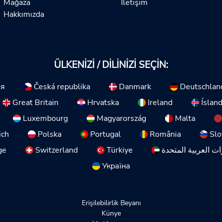
Mağaza
İletişim
Hakkımızda
ÜLKENIZI / DILINIZI SEÇIN:
ия
Česká republika
Danmark
Deutschlan
Great Britain
Hrvatska
Ireland
Íslan
Luxembourg
Magyarország
Malta
ich
Polska
Portugal
România
Slo
ge
Switzerland
Türkiye
ات العربية المتحدة
Україна
Erişilebilirlik Beyanı
Künye