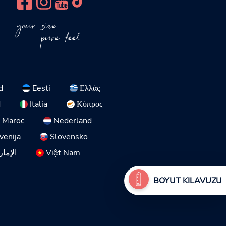
your size
pure feel
d
Eesti
Ελλάς
d
Italia
Κύπρος
Maroc
Nederland
venija
Slovensko
الإمار
Việt Nam
BOYUT KILAVUZU