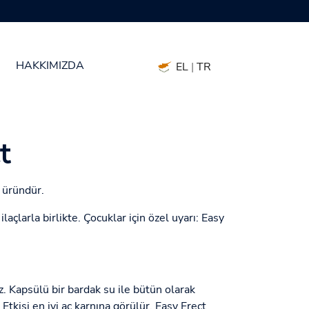
HAKKIMIZDA
EL
|
TR
t
 üründür.
laçlarla birlikte. Çocuklar için özel uyarı: Easy
z. Kapsülü bir bardak su ile bütün olarak
 Etkisi en iyi aç karnına görülür. Easy Erect