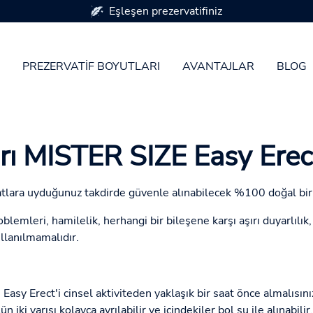
Eşleşen prezervatifiniz
PREZERVATIF BOYUTLARI
AVANTAJLAR
BLOG
arı MISTER SIZE Easy Erec
atlara uyduğunuz takdirde güvenle alınabilecek %100 doğal bir
blemleri, hamilelik, herhangi bir bileşene karşı aşırı duyarlılık, i
ullanılmamalıdır.
asy Erect'i cinsel aktiviteden yaklaşık bir saat önce almalısını
iki yarısı kolayca ayrılabilir ve içindekiler bol su ile alınabilir.