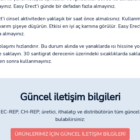
ayınız. Easy Erect'i günde bir defadan fazla almayınız.
t'i cinsel aktiviteden yaklaşık bir saat önce almalısınız. Kullan
arım şişeye düşürün. Etkisi en iyi aç karnına görülür. Easy Erect 
a almayınız.
olaşımı hızlandırır. Bu durum alında ve yanaklarda ısı hissine yo
e saklayın. 30 santigrat derecenin üzerindeki sıcaklıklarda sak
en sonra kullanmayınız.
Güncel iletişim bilgileri
C-REP, CH-REP, üretici, ithalatçı ve distribütörün tüm güncel a
bulabilirsiniz:
ÜRÜNLERIMIZ IÇIN GÜNCEL ILETIŞIM BILGILERI