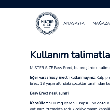
ANASAYFA
MAĞAZA
Skip to main content
Kullanım talimatl
MISTER SIZE Easy Erect, bu broşürdeki talim
Eğer varsa Easy Erect'i kullanmayınız:
Kalp pro
Erect 18 yaşın altındaki çocuklar tarafından k
Easy Erect nasıl alınır?
Kapsüller:
500 mg içeren 1 kapsül bir dozdur. E
yutunuz. Yutmakta zorluk çekiyorsanız, kapsülün 