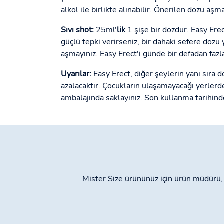
alkol ile birlikte alınabilir. Önerilen dozu aşm
Sıvı shot:
25ml'
lik
1 şişe bir dozdur. Easy Erec
güçlü tepki verirseniz, bir dahaki sefere dozu y
aşmayınız. Easy Erect'i günde bir defadan fazl
Uyarılar:
Easy Erect, diğer şeylerin yanı sıra d
azalacaktır. Çocukların ulaşamayacağı yerlerd
ambalajında saklayınız. Son kullanma tarihind
Mister Size ürününüz için ürün müdürü, E