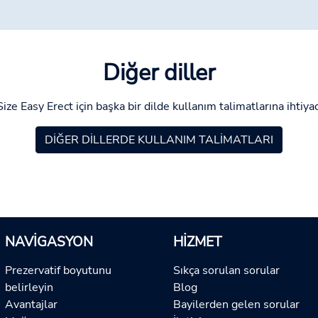
Diğer diller
ize Easy Erect için başka bir dilde kullanım talimatlarına ihtiyac
DIĞER DILLERDE KULLANIM TALIMATLARI
NAVIGASYON
HIZMET
Prezervatif boyutunu
Sıkça sorulan sorular
belirleyin
Blog
Avantajlar
Bayilerden gelen sorular