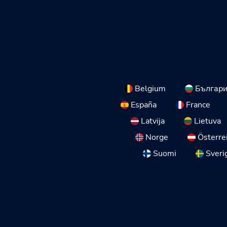
Belgium
Българ
España
France
Latvija
Lietuva
Norge
Österre
Suomi
Sveri