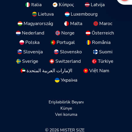
Italia
Κύπρος
Latvija
Lietuva
Luxembourg
Magyarország
Malta
Maroc
Nederland
Norge
Österreich
Polska
Portugal
România
Slovenija
Slovensko
Suomi
Sverige
Switzerland
Türkiye
الإمارات العربية المتحدة
Việt Nam
Україна
Erişilebilirlik Beyanı
Künye
Veri koruma
© 2026 MISTER SIZE