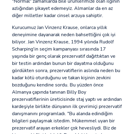
"Normal" zamanlarda bile ürünlerimize olan ilginin
azlığından şikayet edemeyiz. Almanlar da en az
diğer milletler kadar cinsel arzuya sahiptir.
Kurucumuz Jan Vinzenz Krause, onlarca yıllık
deneyimine dayanarak neden bahsettiğini çok iyi
biliyor. Jan Vinzenz Krause, 1994 yılında Rudolf
Scharping'in seçim kampanyası sırasında 17
yaşında bir genç olarak prezervatif dağıttıktan ve
bir testin ardından bunun bir dayatma olduğunu
gördükten sonra, prezervatiflerin aslında neden bu
kadar kötü oturduğunu ve takan kişinin zevkini
bozduğunu kendine sordu. Bu yüzden önce
Almanya çapında tanınan Billy Boy
prezervatiflerinin üreticisinde staj yaptı ve ardından
kardeşiyle birlikte dünyanın ilk çevrimiçi prezervatif
danışmanını programladı. "Bu alanda edindiğim
bilgileri paylaşmak istedim. Mükemmel uyan bir
prezervatif arayan erkekler çok hevesliydi. Biz de