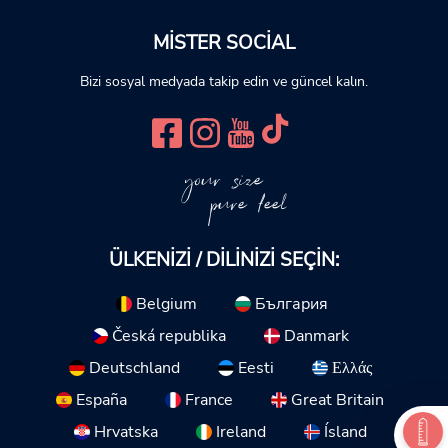
MISTER SOCIAL
Bizi sosyal medyada takip edin ve güncel kalın.
your size
pure feel
ÜLKENIZI / DILINIZI SEÇIN:
Belgium
България
Česká republika
Danmark
Deutschland
Eesti
Ελλάς
España
France
Great Britain
Hrvatska
Ireland
Ísland