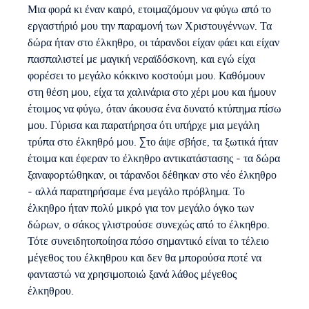
Μια φορά κι έναν καιρό, ετοιμαζόμουν να φύγω από το
εργαστήριό μου την παραμονή των Χριστουγέννων. Τα
δώρα ήταν στο έλκηθρο, οι τάρανδοι είχαν φάει και είχαν
πασπαλιστεί με μαγική νεραϊδόσκονη, και εγώ είχα
φορέσει το μεγάλο κόκκινο κοστούμι μου. Καθόμουν
στη θέση μου, είχα τα χαλινάρια στο χέρι μου και ήμουν
έτοιμος να φύγω, όταν άκουσα ένα δυνατό κτύπημα πίσω
μου. Γύρισα και παρατήρησα ότι υπήρχε μια μεγάλη
τρύπα στο έλκηθρό μου. Στο άψε σβήσε, τα ξωτικά ήταν
έτοιμα και έφεραν το έλκηθρο αντικατάστασης - τα δώρα
ξαναφορτώθηκαν, οι τάρανδοι δέθηκαν στο νέο έλκηθρο
- αλλά παρατηρήσαμε ένα μεγάλο πρόβλημα. Το
έλκηθρο ήταν πολύ μικρό για τον μεγάλο όγκο των
δώρων, ο σάκος γλιστρούσε συνεχώς από το έλκηθρο.
Τότε συνειδητοποίησα πόσο σημαντικό είναι το τέλειο
μέγεθος του έλκηθρου και δεν θα μπορούσα ποτέ να
φανταστώ να χρησιμοποιώ ξανά λάθος μέγεθος
έλκηθρου.