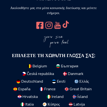
Ακολουθήστε μας στα μέσα κοινωνικής δικτύωσης και μείνετε
ενήμεροι.
your size
pure feel
ΕΠΙΛΈΞΤΕ ΤΗ ΧΏΡΑ/ΤΗ ΓΛΏΣΣΑ ΣΑΣ:
Belgium
България
Česká republika
Danmark
Deutschland
Eesti
Ελλάς
España
France
Great Britain
Hrvatska
Ireland
Ísland
Italia
Κύπρος
Latvija