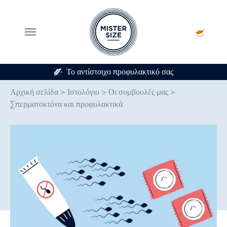
ς
Σε 7 μεγέθη προφυλακτικού
Skip to main content
Αρχική σελίδα
>
Ιστολόγιο
>
Οι συμβουλές μας
>
Σπερματοκτόνα και προφυλακτικά