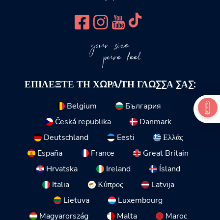
your size
pure feel
ΕΠΙΛΈΞΤΕ ΤΗ ΧΏΡΑ/ΤΗ ΓΛΏΣΣΑ ΣΑΣ:
Belgium
България
Česká republika
Danmark
Deutschland
Eesti
Ελλάς
España
France
Great Britain
Hrvatska
Ireland
Ísland
Italia
Κύπρος
Latvija
Lietuva
Luxembourg
Magyarország
Malta
Maroc