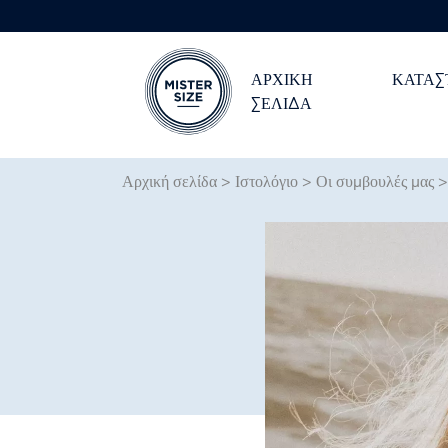
ΑΡΧΙΚΉ
ΚΑΤΆ
ΣΕΛΊΔΑ
Skip to main content
Αρχική σελίδα
>
Ιστολόγιο
>
Οι συμβουλές μας