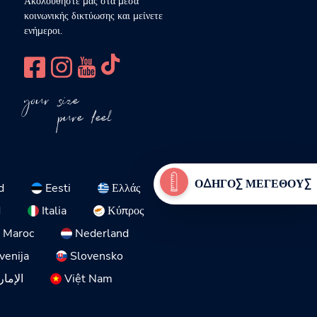
Ακολουθήστε μας στα μέσα
κοινωνικής δικτύωσης και μείνετε
ενήμεροι.
your size
pure feel
ΟΔΗΓΌΣ ΜΕΓΈΘΟΥΣ
d
Eesti
Ελλάς
d
Italia
Κύπρος
Maroc
Nederland
venija
Slovensko
الإمار
Việt Nam