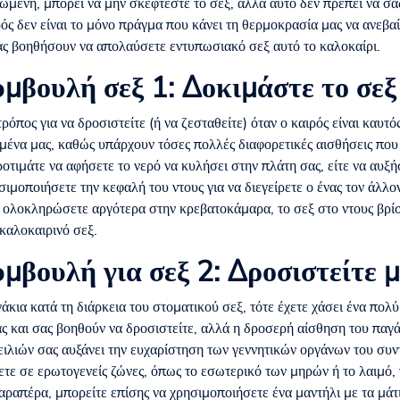
ωμένη, μπορεί να μην σκέφτεστε το σεξ, αλλά αυτό δεν πρέπει να σα
ρός δεν είναι το μόνο πράγμα που κάνει τη θερμοκρασία μας να ανεβα
σας βοηθήσουν να απολαύσετε εντυπωσιακό σεξ αυτό το καλοκαίρι.
μβουλή σεξ 1: Δοκιμάστε το σεξ 
τρόπος για να δροσιστείτε (ή να ζεσταθείτε) όταν ο καιρός είναι καυτό
ημένα μας, καθώς υπάρχουν τόσες πολλές διαφορετικές αισθήσεις πο
ροτιμάτε να αφήσετε το νερό να κυλήσει στην πλάτη σας, είτε να αυξ
ιμοποιήσετε την κεφαλή του ντους για να διεγείρετε ο ένας τον άλλον,
α ολοκληρώσετε αργότερα στην κρεβατοκάμαρα, το σεξ στο ντους βρίσ
καλοκαιρινό σεξ.
μβουλή για σεξ 2: Δροσιστείτε 
άκια κατά τη διάρκεια του στοματικού σεξ, τότε έχετε χάσει ένα πολύ
ς και σας βοηθούν να δροσιστείτε, αλλά η δροσερή αίσθηση του παγ
ειλιών σας αυξάνει την ευχαρίστηση των γεννητικών οργάνων του συ
ψετε σε ερωτογενείς ζώνες, όπως το εσωτερικό των μηρών ή το λαιμό,
αραπέρα, μπορείτε επίσης να χρησιμοποιήσετε ένα μαντήλι με τα μάτι