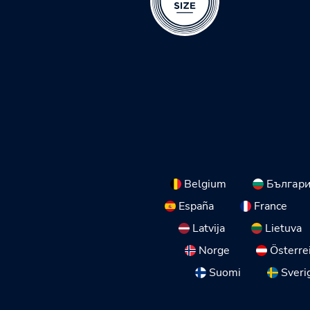
Belgium
Българ
España
France
Latvija
Lietuva
Norge
Österre
Suomi
Sveri