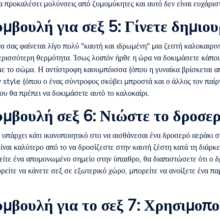
 προκαλέσει μολύνσεις από ζυμομύκητες και αυτό δεν είναι ευχάριστ
μβουλή για σεξ 5: Γίνετε δημιου
 σας φαίνεται λίγο πολύ "καυτή και ιδρωμένη" μια ζεστή καλοκαιριν
ερισσότερη θερμότητα. Ίσως λοιπόν ήρθε η ώρα να δοκιμάσετε κάποιε
ε το σώμα. Η αντίστροφη καουμπόισσα (όπου η γυναίκα βρίσκεται απ
y style (όπου ο ένας σύντροφος σκύβει μπροστά και ο άλλος τον παί
που θα πρέπει να δοκιμάσετε αυτό το καλοκαίρι.
μβουλή σεξ 6: Νιώστε το δροσε
υπάρχει κάτι ικανοποιητικό στο να αισθάνεσαι ένα δροσερό αεράκι 
ίναι καλύτερο από το να δροσίζεστε στην καυτή ζέστη κατά τη διάρκει
είτε ένα απομονωμένο σημείο στην ύπαιθρο, θα διαπιστώσετε ότι ο δ
ρείτε να κάνετε σεξ σε εξωτερικό χώρο, μπορείτε να ανοίξετε ένα π
μβουλή για το σεξ 7: Χρησιμοπο