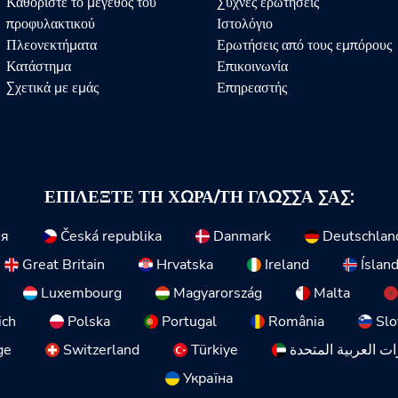
Καθορίστε το μέγεθος του
Συχνές ερωτήσεις
προφυλακτικού
Ιστολόγιο
Πλεονεκτήματα
Ερωτήσεις από τους εμπόρους
Κατάστημα
Επικοινωνία
Σχετικά με εμάς
Επηρεαστής
ΕΠΙΛΈΞΤΕ ΤΗ ΧΏΡΑ/ΤΗ ΓΛΏΣΣΑ ΣΑΣ:
ия
Česká republika
Danmark
Deutschlan
Great Britain
Hrvatska
Ireland
Íslan
Luxembourg
Magyarország
Malta
ich
Polska
Portugal
România
Slo
ge
Switzerland
Türkiye
ات العربية المتحدة
Україна