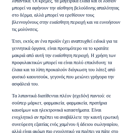
λιπαντικά. Οι κρέμες, τα μαγειρικά έλαια και οι λοσιόν
μπορεί να αφήνουν την αίσθηση βελούδινης απαλότητας
στο δέρμα, αλλά μπορεί να ερεθίσουν τους
βλεννογόνους στην ευαίσθητη περιοχή και να ευνοήσουν
τις μολύνσεις.
Έτσι, εκτός αν ένα προϊόν έχει αναπτυχθεί ειδικά για τα
γεννητικά όργανα, είναι προτιμότερο να το κρατάτε
μακριά από αυτή την ευαίσθητη περιοχή. Η χρήση των
προφυλακτικών μπορεί να είναι πολύ επικίνδυνη: τα
έλαια και τα λίπη προκαλούν διόγκωση του λάτεξ από
φυσικό καουτσούκ, γεγονός που μειώνει γρήγορα την
ασφάλειά του.
Τα λιπαντικά διατίθενται πλέον (σχεδόν) παντού: σε
σούπερ μάρκετ, φαρμακεία, φαρμακεία, πρατήρια
καυσίμων και ηλεκτρονικά καταστήματα. Είναι
ενοχλητικό αν πρέπει να αναβάλλετε την καυτή ερωτική
συνεύρεση εξαιτίας ενός χαμένου ή άδειου σωληναρίου,
αλλά είναι ακόμη πιο ενοχλητικό να πρέπει να πάτε στο