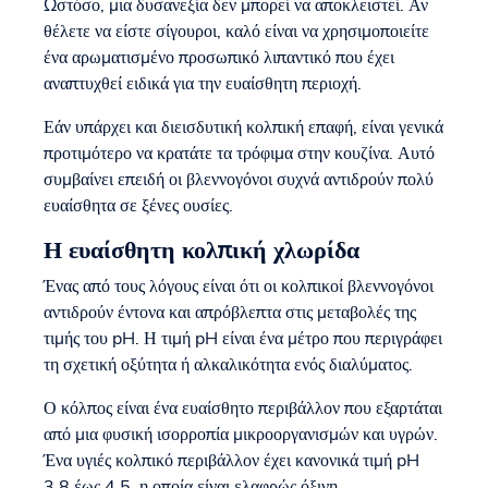
Ωστόσο, μια δυσανεξία δεν μπορεί να αποκλειστεί. Αν
θέλετε να είστε σίγουροι, καλό είναι να χρησιμοποιείτε
ένα αρωματισμένο προσωπικό λιπαντικό που έχει
αναπτυχθεί ειδικά για την ευαίσθητη περιοχή.
Εάν υπάρχει και διεισδυτική κολπική επαφή, είναι γενικά
προτιμότερο να κρατάτε τα τρόφιμα στην κουζίνα. Αυτό
συμβαίνει επειδή οι βλεννογόνοι συχνά αντιδρούν πολύ
ευαίσθητα σε ξένες ουσίες.
Η ευαίσθητη κολπική χλωρίδα
Ένας από τους λόγους είναι ότι οι κολπικοί βλεννογόνοι
αντιδρούν έντονα και απρόβλεπτα στις μεταβολές της
τιμής του pH. Η τιμή pH είναι ένα μέτρο που περιγράφει
τη σχετική οξύτητα ή αλκαλικότητα ενός διαλύματος.
Ο κόλπος είναι ένα ευαίσθητο περιβάλλον που εξαρτάται
από μια φυσική ισορροπία μικροοργανισμών και υγρών.
Ένα υγιές κολπικό περιβάλλον έχει κανονικά τιμή pH
3,8 έως 4,5, η οποία είναι ελαφρώς όξινη.