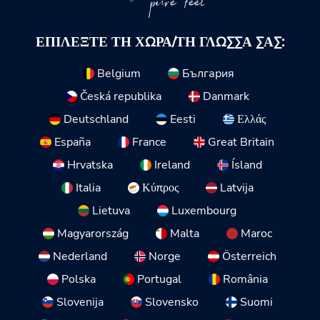
pure feel
ΕΠΙΛΈΞΤΕ ΤΗ ΧΏΡΑ/ΤΗ ΓΛΏΣΣΑ ΣΑΣ:
Belgium
България
Česká republika
Danmark
Deutschland
Eesti
Ελλάς
España
France
Great Britain
Hrvatska
Ireland
Ísland
Italia
Κύπρος
Latvija
Lietuva
Luxembourg
Magyarország
Malta
Maroc
Nederland
Norge
Österreich
Polska
Portugal
România
Slovenija
Slovensko
Suomi