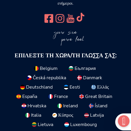
ενήμεροι.
your size
pure feel
ΕΠΙΛΈΞΤΕ ΤΗ ΧΏΡΑ/ΤΗ ΓΛΏΣΣΑ ΣΑΣ:
Belgium
България
Česká republika
Danmark
Deutschland
Eesti
Ελλάς
España
France
Great Britain
Hrvatska
Ireland
Ísland
Italia
Κύπρος
Latvija
Lietuva
Luxembourg