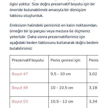
ilgisi yoktur. Size doğru prezervatif boyutu için bir
öneride bulunabilmek amacıyla bir dönüşüm
tablosu oluşturduk.
Ereksiyon halindeki penisinizi en kalın noktasından,
örneğin bir ip parçası veya mezura ile ölçmeniz
yeterlidir. Daha sonra prezervatiflerimiz için
aşağıdaki beden tablosunu kullanarak doğru bedeni
bulabilirsiniz:
Prezervatif boyutu
Penis çevresi için
Penis çapı 
Boyut 47
9,5 - 10 cm
3,02 - 3,1
Boyut 49
10 - 10,5 cm
3,18 - 3,3
Boyut 53
10,5 - 12 cm
3,34 - 3,8