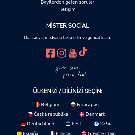
Bayilerden gelen sorular
İletişim
MISTER SOCIAL
Bizi sosyal medyada takip edin ve güncel kalın.
your size
pure feel
ÜLKENIZI / DILINIZI SEÇIN:
Belgium
България
Česká republika
Danmark
Deutschland
Eesti
Ελλάς
España
France
Great Britain