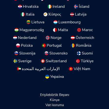
Hrvatska
Ireland
Ísland
Italia
Κύπρος
Latvija
Lietuva
Luxembourg
Magyarország
Malta
Maroc
Nederland
Norge
Österreich
Polska
Portugal
România
Slovenija
Slovensko
Suomi
Sverige
Switzerland
Türkiye
الإمارات العربية المتحدة
Việt Nam
Україна
Erişilebilirlik Beyanı
Künye
Veri koruma