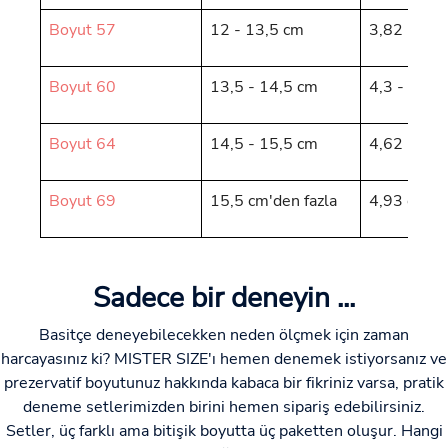
Boyut 57
12 - 13,5 cm
3,82 - 4,3
Boyut 60
13,5 - 14,5 cm
4,3 - 4,62
Boyut 64
14,5 - 15,5 cm
4,62 - 4,9
Boyut 69
15,5 cm'den fazla
4,93 cm'de
Sadece bir deneyin ...
Basitçe deneyebilecekken neden ölçmek için zaman
harcayasınız ki? MISTER SIZE'ı hemen denemek istiyorsanız ve
prezervatif boyutunuz hakkında kabaca bir fikriniz varsa, pratik
deneme setlerimizden birini hemen sipariş edebilirsiniz.
Setler, üç farklı ama bitişik boyutta üç paketten oluşur. Hangi