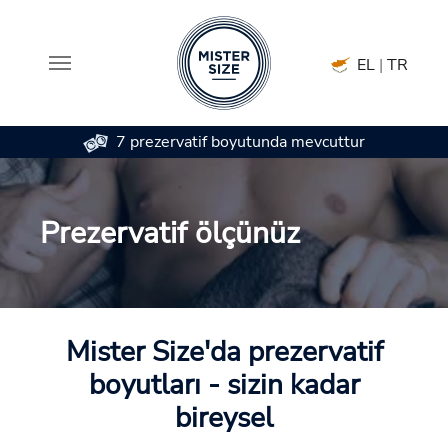
EL
|
TR
7 prezervatif boyutunda mevcuttur
Skip to main content
Prezervatif ölçünüz
Mister Size'da prezervatif
boyutları - sizin kadar
bireysel