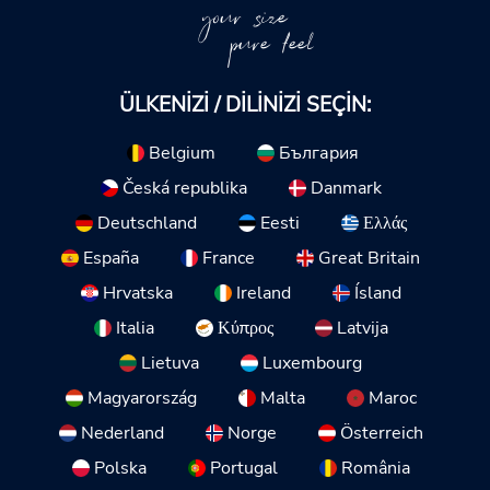
your size
pure feel
ÜLKENIZI / DILINIZI SEÇIN:
Belgium
България
Česká republika
Danmark
Deutschland
Eesti
Ελλάς
España
France
Great Britain
Hrvatska
Ireland
Ísland
Italia
Κύπρος
Latvija
Lietuva
Luxembourg
Magyarország
Malta
Maroc
Nederland
Norge
Österreich
Polska
Portugal
România