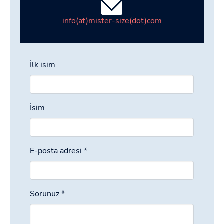
info(at)mister-size(dot)com
İlk isim
İsim
E-posta adresi
*
Sorunuz
*