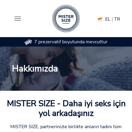
EL
|
TR
7 prezervatif boyutunda mevcuttur
Skip to main content
Hakkımızda
MISTER SIZE - Daha iyi seks için
yol arkadaşınız
MISTER SIZE, partnerinizle birlikte anların tadını tüm