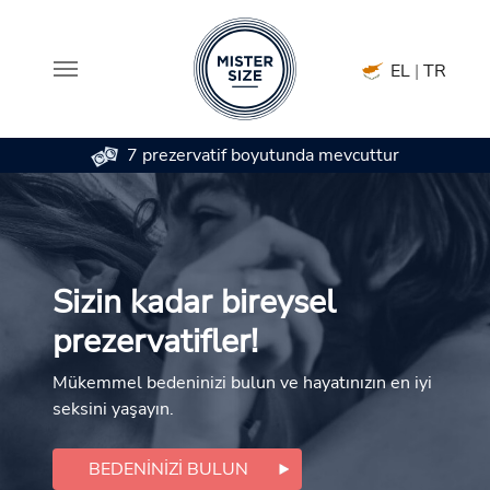
EL
|
TR
7 prezervatif boyutunda mevcuttur
Skip to main content
Sizin kadar bireysel
prezervatifler!
Mükemmel bedeninizi bulun ve hayatınızın en iyi
seksini yaşayın.
BEDENINIZI BULUN