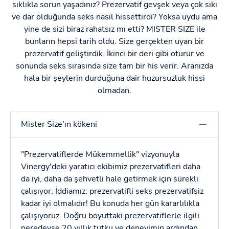
sıklıkla sorun yaşadınız? Prezervatif gevşek veya çok sıkı
ve dar olduğunda seks nasıl hissettirdi? Yoksa uydu ama
yine de sizi biraz rahatsız mı etti? MISTER SIZE ile
bunların hepsi tarih oldu. Size gerçekten uyan bir
prezervatif geliştirdik. İkinci bir deri gibi oturur ve
sonunda seks sırasında size tam bir his verir. Aranızda
hala bir şeylerin durduğuna dair huzursuzluk hissi
olmadan.
Mister Size'ın kökeni
"Prezervatiflerde Mükemmellik" vizyonuyla
Vinergy'deki yaratıcı ekibimiz prezervatifleri daha
da iyi, daha da şehvetli hale getirmek için sürekli
çalışıyor. İddiamız: prezervatifli seks prezervatifsiz
kadar iyi olmalıdır! Bu konuda her gün kararlılıkla
çalışıyoruz. Doğru boyuttaki prezervatiflerle ilgili
neredeyse 20 yıllık tutku ve deneyimin ardından,