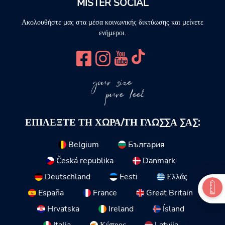
MISTER SOCIAL
Ακολουθήστε μας στα μέσα κοινωνικής δικτύωσης και μείνετε
ενήμεροι.
your size
pure feel
ΕΠΙΛΈΞΤΕ ΤΗ ΧΏΡΑ/ΤΗ ΓΛΏΣΣΑ ΣΑΣ:
Belgium
България
Česká republika
Danmark
Deutschland
Eesti
Ελλάς
España
France
Great Britain
Hrvatska
Ireland
Ísland
Italia
Κύπρος
Latvija