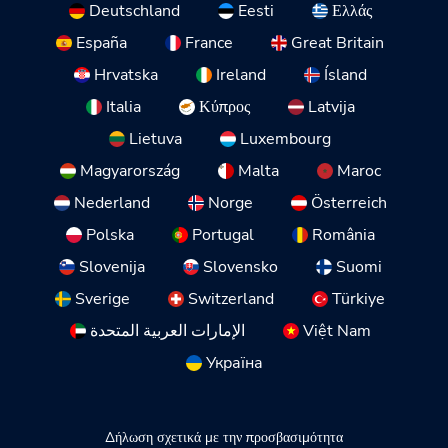
Deutschland
Eesti
Ελλάς
España
France
Great Britain
Hrvatska
Ireland
Ísland
Italia
Κύπρος
Latvija
Lietuva
Luxembourg
Magyarország
Malta
Maroc
Nederland
Norge
Österreich
Polska
Portugal
România
Slovenija
Slovensko
Suomi
Sverige
Switzerland
Türkiye
الإمارات العربية المتحدة
Việt Nam
Україна
Δήλωση σχετικά με την προσβασιμότητα