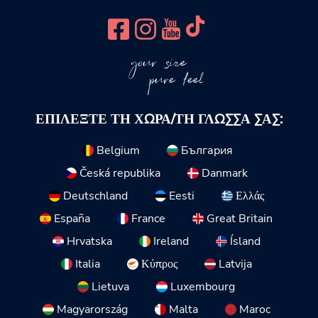
your size
pure feel
ΕΠΙΛΈΞΤΕ ΤΗ ΧΏΡΑ/ΤΗ ΓΛΏΣΣΑ ΣΑΣ:
Belgium
България
Česká republika
Danmark
Deutschland
Eesti
Ελλάς
España
France
Great Britain
Hrvatska
Ireland
Ísland
Italia
Κύπρος
Latvija
Lietuva
Luxembourg
Magyarország
Malta
Maroc