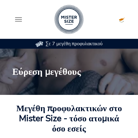
Σε 7 μεγέθη προφυλακτικού
Skip to main content
Εύρεση μεγέθους
Μεγέθη προφυλακτικών στο
Mister Size - τόσο ατομικά
όσο εσείς