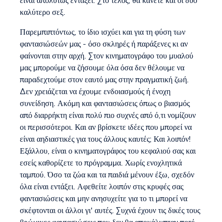
είναι απολύτως εντάξει. Στο τέλος, θα κάνετε και οι δύο
καλύτερο σεξ.
Παρεμπιπτόντως, το ίδιο ισχύει και για τη φύση των
φαντασιώσεών μας - όσο σκληρές ή παράξενες κι αν
φαίνονται στην αρχή. Στον κινηματογράφο του μυαλού
μας μπορούμε να ζήσουμε όλα όσα δεν θέλουμε να
παραδεχτούμε στον εαυτό μας στην πραγματική ζωή.
Δεν χρειάζεται να έχουμε ενδοιασμούς ή ένοχη
συνείδηση. Ακόμη και φαντασιώσεις όπως ο βιασμός
από διαρρήκτη είναι πολύ πιο συχνές από ό,τι νομίζουν
οι περισσότεροι. Και αν βρίσκετε ιδέες που μπορεί να
είναι αηδιαστικές για τους άλλους καυτές; Και λοιπόν!
Εξάλλου, είναι ο κινηματογράφος του κεφαλιού σας και
εσείς καθορίζετε το πρόγραμμα. Χωρίς ενοχλητικά
ταμπού. Όσο τα ζώα και τα παιδιά μένουν έξω, σχεδόν
όλα είναι εντάξει. Αφεθείτε λοιπόν στις κρυφές σας
φαντασιώσεις και μην ανησυχείτε για το τι μπορεί να
σκέφτονται οι άλλοι γι' αυτές. Συχνά έχουν τις δικές τους