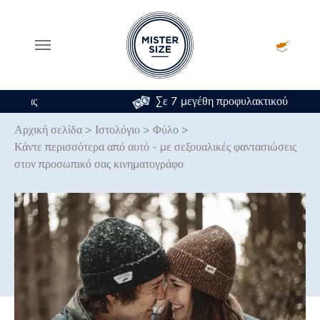
Σε 7 μεγέθη προφυλακτικού
Skip to main content
Αρχική σελίδα
>
Ιστολόγιο
>
Φύλο
>
Κάντε περισσότερα από αυτό - με σεξουαλικές φαντασιώσεις
στον προσωπικό σας κινηματογράφο