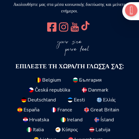
Ακολουθήστε μας στα μέσα κοινωνικής δικτύωσης και μείνετε
ενήμεροι.
your size
pure feel
ΕΠΙΛΈΞΤΕ ΤΗ ΧΏΡΑ/ΤΗ ΓΛΏΣΣΑ ΣΑΣ:
Belgium
България
Česká republika
Danmark
Deutschland
Eesti
Ελλάς
España
France
Great Britain
Hrvatska
Ireland
Ísland
Italia
Κύπρος
Latvija